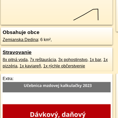
Obsahuje obce
Zemianska Dedina
: 6 km²,
Stravovanie
8x pitná voda
,
7x reštaurácia
,
3x pohostinstvo
,
1x bar
,
1x
pizzéria
,
1x kaviareň
,
1x rýchle občerstvenie
Extra: