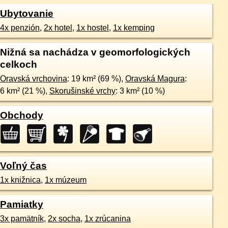
Ubytovanie
4x penzión
,
2x hotel
,
1x hostel
,
1x kemping
Nižná sa nachádza v geomorfologických
celkoch
Oravská vrchovina
: 19 km² (69 %),
Oravská Magura
:
6 km² (21 %),
Skorušinské vrchy
: 3 km² (10 %)
Obchody
Voľný čas
1x knižnica
,
1x múzeum
Pamiatky
3x pamätník
,
2x socha
,
1x zrúcanina