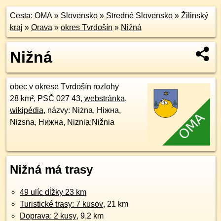
Cesta:
OMA
»
Slovensko
»
Stredné Slovensko
»
Žilinský
kraj
»
Orava
»
okres Tvrdošín
»
Nižná
Nižná
obec v okrese Tvrdošín rozlohy
28 km², PSČ 027 43,
webstránka
,
wikipédia
, názvy: Niżna, Ніжна,
Nizsna, Нижна, Niznia;Nižnia
Nižná má trasy
49 ulíc dĺžky 23 km
Turistické trasy: 7 kusov
, 21 km
Doprava: 2 kusy
, 9,2 km