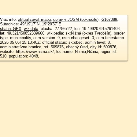
Viac info:
aktualizovať mapu
,
uprav v JOSM (pokročilé)
,
-2167089
,
Súradnice:
49°19'17"N
,
19°29'57"E
stiahni GPX
,
wikidata
, plocha: 27786722, lon: 19.499207915261408,
lat: 49.321450852339666, wikipedia: sk:Nižná (okres Tvrdošín), border
type: municipality, osm version: 9, osm changeset: 0, osm timestamp:
2026 05 06T15:13:40Z, official status: sk:obec, admin level: 8,
administratívna hranica, ref: 509876, obecný úrad, city id: 509876,
website: https://www.nizna.sk/, loc name: Niznia;Nižnia, region id:
510, population: 4048,