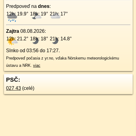
Predpoveď na
dnes
:
12h: 19.9°
18h: 19°
21h: 17°
Zajtra
08.08.2026
:
12h: 21.2°
18h: 18°
21h: 14.8°
Slnko od
03:56
do
17:27
.
Predpoveď počasia z yr.no, vďaka Nórskemu meteorologickému
ústavu a NRK.
viac
PSČ:
027 43
(celé)