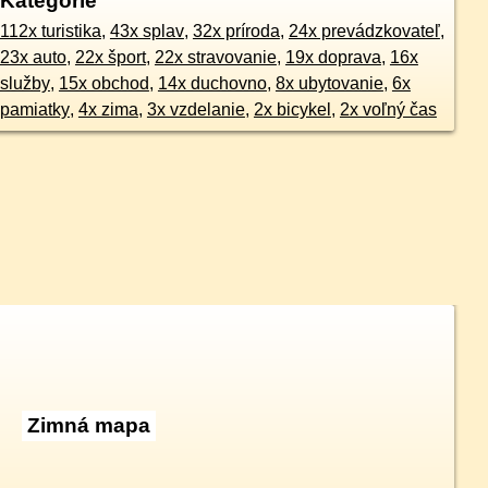
Kategórie
112x turistika
,
43x splav
,
32x príroda
,
24x prevádzkovateľ
,
23x auto
,
22x šport
,
22x stravovanie
,
19x doprava
,
16x
služby
,
15x obchod
,
14x duchovno
,
8x ubytovanie
,
6x
pamiatky
,
4x zima
,
3x vzdelanie
,
2x bicykel
,
2x voľný čas
Zimná mapa