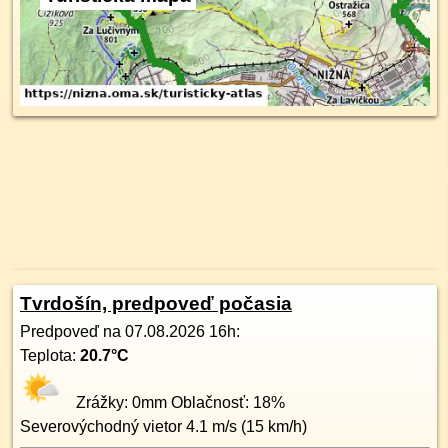
Tvrdošín, predpoveď počasia
Predpoveď na
07.08.2026 16h
:
Teplota:
20.7
°C
Zrážky:
0
mm Oblačnosť:
18
%
Severovýchodný
vietor
4.1
m/s (
15
km/h)