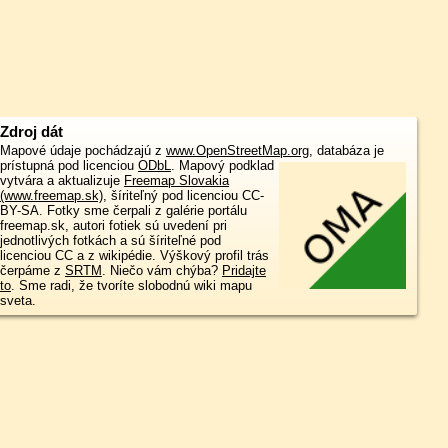
Zdroj dát
Mapové údaje pochádzajú z
www.OpenStreetMap.org
, databáza je
prístupná pod licenciou
ODbL
.
Mapový podklad
vytvára a aktualizuje
Freemap Slovakia
(www.freemap.sk)
, šíriteľný pod licenciou CC-
BY-SA. Fotky sme čerpali z galérie portálu
freemap.sk, autori fotiek sú uvedení pri
jednotlivých fotkách a sú šíriteľné pod
licenciou CC a z wikipédie. Výškový profil trás
čerpáme z
SRTM
. Niečo vám chýba?
Pridajte
to
. Sme radi, že tvoríte slobodnú wiki mapu
sveta.