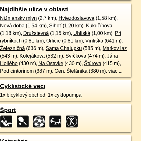
Najdlhšie ulice v oblasti
Nižniansky mlyn
(2,7 km),
Hviezdoslavova
(1,58 km),
Nová doba
(1,54 km),
Sihoť
(1,20 km),
Kukučínova
(1,18 km),
Družstevná
(1,15 km),
Uhliská
(1,00 km),
Pri
rybníkoch
(0,81 km),
Orličie
(0,81 km),
Vintiška
(641 m),
Železničná
(636 m),
Sama Chalupku
(585 m),
Markov laz
(543 m),
Kolejákova
(532 m),
Svrčkova
(474 m),
Jána
Hollého
(430 m),
Na Ostrvke
(430 m),
Štúrova
(415 m),
Pod cintorínom
(387 m),
Gen. Štefánika
(380 m),
viac ...
Cyklistické veci
1x bicyklový obchod
,
1x cyklopumpa
Šport