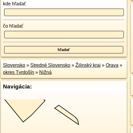
kde hľadať
čo hľadať
Slovensko
»
Stredné Slovensko
»
Žilinský kraj
»
Orava
»
okres Tvrdošín
»
Nižná
Navigácia: