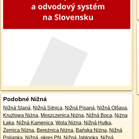
Podobné Nižná
Nižná Slaná
,
Nižná Sitnica
,
Nižná Pisaná
,
Nižná Olšava
,
Krużlowa Niżna
,
Moszczenica Niżna
,
Nižná Boca
,
Niżna
Łąka
,
Nižná Kamenica
,
Wola Niżna
,
Nižná Hutka
,
Żernica Niżna
,
Bereżnica Niżna
,
Bańska Niżna
,
Nižná
Polianka
,
Nižná, okres PN
,
Nižná Jablonka
,
Nižná