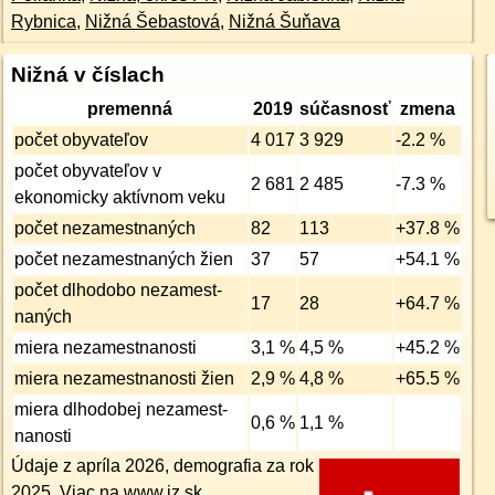
Rybnica
,
Nižná Šebastová
,
Nižná Šuňava
Nižná v číslach
premenná
2019
súčasnosť
zmena
počet obyvateľov
4 017
3 929
-2.2 %
počet obyvateľov v
2 681
2 485
-7.3 %
ekonomicky aktívnom veku
počet nezamest­naných
82
113
+37.8 %
počet nezamest­naných žien
37
57
+54.1 %
počet dlhodobo nezamest­
17
28
+64.7 %
naných
miera nezamest­nanosti
3,1 %
4,5 %
+45.2 %
miera nezamest­nanosti žien
2,9 %
4,8 %
+65.5 %
miera dlhodobej nezamest­
0,6 %
1,1 %
nanosti
Údaje z apríla 2026, demografia za rok
2025. Viac na
www.iz.sk
.