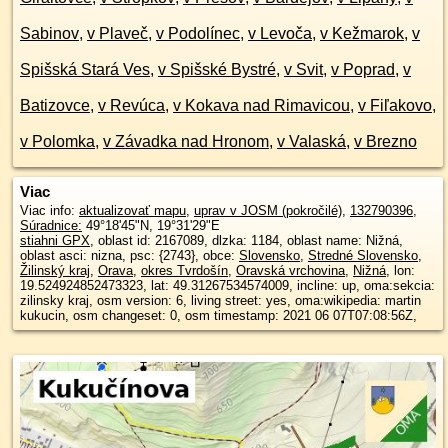
Sabinov
,
v Plaveč
,
v Podolínec
,
v Levoča
,
v Kežmarok
,
v
Spišská Stará Ves
,
v Spišské Bystré
,
v Svit
,
v Poprad
,
v
Batizovce
,
v Revúca
,
v Kokava nad Rimavicou
,
v Fiľakovo
,
v Polomka
,
v Závadka nad Hronom
,
v Valaská
,
v Brezno
Viac
Viac info:
aktualizovať mapu
,
uprav v JOSM (pokročilé)
,
132790396
,
Súradnice:
49°18'45"N
,
19°31'29"E
stiahni GPX
, oblast id: 2167089, dlzka: 1184, oblast name: Nižná,
oblast asci: nizna, psc: {2743}, obce:
Slovensko
,
Stredné Slovensko
,
Žilinský kraj
,
Orava
,
okres Tvrdošín
,
Oravská vrchovina
,
Nižná
, lon:
19.524924852473323, lat: 49.31267534574009, incline: up, oma:sekcia:
zilinsky kraj, osm version: 6, living street: yes, oma:wikipedia: martin
kukucin, osm changeset: 0, osm timestamp: 2021 06 07T07:08:56Z,