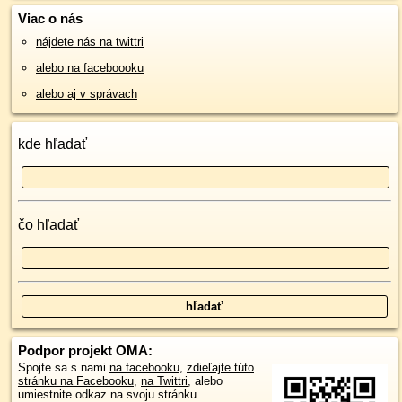
Viac o nás
nájdete nás na twittri
alebo na faceboooku
alebo aj v správach
kde hľadať
čo hľadať
Podpor projekt OMA:
Spojte sa s nami
na facebooku
,
zdieľajte túto
stránku na Facebooku
,
na Twittri
, alebo
umiestnite odkaz na svoju stránku.