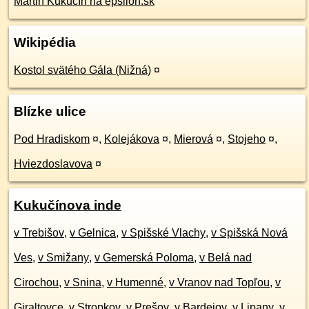
Martin Kukučín na epsilon.sk
Wikipédia
Kostol svätého Gála (Nižná)
¤
Blízke ulice
Pod Hradiskom
¤
,
Kolejákova
¤
,
Mierová
¤
,
Stojeho
¤
,
Hviezdoslavova
¤
Kukučínova inde
v Trebišov
,
v Gelnica
,
v Spišské Vlachy
,
v Spišská Nová
Ves
,
v Smižany
,
v Gemerská Poloma
,
v Belá nad
Cirochou
,
v Snina
,
v Humenné
,
v Vranov nad Topľou
,
v
Giraltovce
,
v Stropkov
,
v Prešov
,
v Bardejov
,
v Lipany
,
v