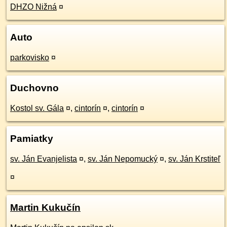
DHZO Nižná
¤
Auto
parkovisko
¤
Duchovno
Kostol sv. Gála
¤
,
cintorín
¤
,
cintorín
¤
Pamiatky
sv. Ján Evanjelista
¤
,
sv. Ján Nepomucký
¤
,
sv. Ján Krstiteľ
¤
Martin Kukučín