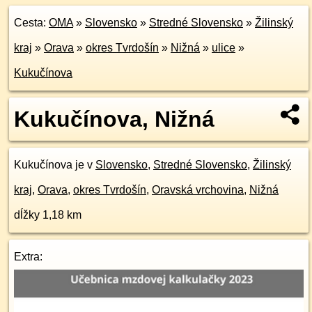
Cesta:
OMA
»
Slovensko
»
Stredné Slovensko
»
Žilinský
kraj
»
Orava
»
okres Tvrdošín
»
Nižná
»
ulice
»
Kukučínova
Kukučínova, Nižná
Kukučínova je v
Slovensko
,
Stredné Slovensko
,
Žilinský
kraj
,
Orava
,
okres Tvrdošín
,
Oravská vrchovina
,
Nižná
dĺžky 1,18 km
Extra: