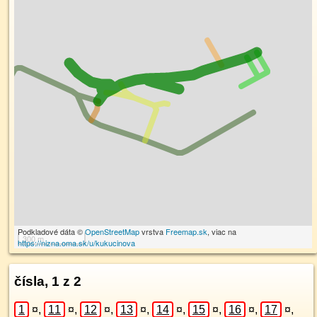
Podkladové dáta ©
OpenStreetMap
vrstva
Freemap.sk
, viac na
300 m
https://nizna.oma.sk/u/kukucinova
čísla, 1 z 2
1
¤
,
11
¤
,
12
¤
,
13
¤
,
14
¤
,
15
¤
,
16
¤
,
17
¤
,