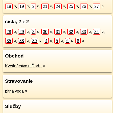
18
¤
,
19
¤
,
2
¤
,
21
¤
,
24
¤
,
25
¤
,
26
¤
,
27
¤
čísla, 2 z 2
28
¤
,
29
¤
,
3
¤
,
30
¤
,
31
¤
,
32
¤
,
33
¤
,
34
¤
,
35
¤
,
38
¤
,
39
¤
,
4
¤
,
5
¤
,
6
¤
,
8
¤
Obchod
Kvetinárstvo u Ďaďu
¤
Stravovanie
pitná voda
¤
Služby